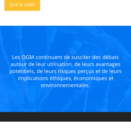
Lire la suite
Les OGM continuent de susciter des débats
autour de leur utilisation, de leurs avantages
potentiels, de leurs risques perçus et de leurs
implications éthiques, économiques et
environnementales.
Des innovations révolutionnaires dans